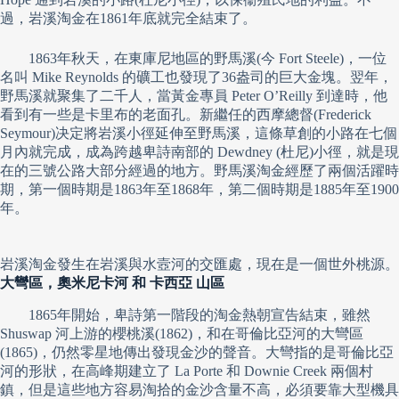
過，岩溪淘金在1861年底就完全結束了。
1863年秋天，在東庫尼地區的野馬溪(今 Fort Steele)，一位
名叫 Mike Reynolds 的礦工也發現了36盎司的巨大金塊。翌年，
野馬溪就聚集了二千人，當黃金專員 Peter O’Reilly 到達時，他
看到有一些是卡里布的老面孔。新繼任的西摩總督(Frederick
Seymour)决定將岩溪小徑延伸至野馬溪，這條草創的小路在七個
月內就完成，成為跨越卑詩南部的 Dewdney (杜尼)小徑，就是現
在的三號公路大部分經過的地方。野馬溪淘金經歷了兩個活躍時
期，第一個時期是1863年至1868年，第二個時期是1885年至1900
年。
岩溪淘金發生在岩溪與水壼河的交匯處，現在是一個世外桃源。
大彎區，奧米尼卡河 和 卡西亞 山區
1865年開始，卑詩第一階段的淘金熱朝宣告結束，雖然
Shuswap 河上游的櫻桃溪(1862)，和在哥倫比亞河的大彎區
(1865)，仍然零星地傳出發現金沙的聲音。大彎指的是哥倫比亞
河的形狀，在高峰期建立了 La Porte 和 Downie Creek 兩個村
鎮，但是這些地方容易淘拾的金沙含量不高，必須要靠大型機具