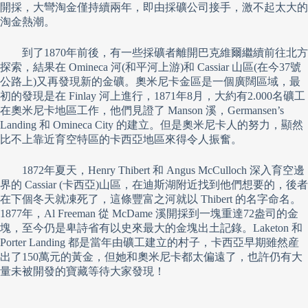
開採，大彎淘金僅持續兩年，即由採礦公司接手，激不起太大的
淘金熱潮。
到了1870年前後，有一些採礦者離開巴克維爾繼續前往北方
探索，結果在 Omineca 河(和平河上游)和 Cassiar 山區(在今37號
公路上)又再發現新的金礦。奧米尼卡金區是一個廣闊區域，最
初的發現是在 Finlay 河上進行，1871年8月，大約有2.000名礦工
在奧米尼卡地區工作，他們見證了 Manson 溪，Germansen’s
Landing 和 Omineca City 的建立。但是奧米尼卡人的努力，顯然
比不上靠近育空特區的卡西亞地區來得令人振奮。
1872年夏天，Henry Thibert 和 Angus McCulloch 深入育空邊
界的 Cassiar (卡西亞)山區，在迪斯湖附近找到他們想要的，後者
在下個冬天就凍死了，這條豐富之河就以 Thibert 的名字命名。
1877年，Al Freeman 從 McDame 溪開採到一塊重達72盎司的金
塊，至今仍是卑詩省有以史來最大的金塊出土記錄。Laketon 和
Porter Landing 都是當年由礦工建立的村子，卡西亞早期雖然産
出了150萬元的黃金，但她和奧米尼卡都太偏遠了，也許仍有大
量未被開發的寶藏等待大家發現！