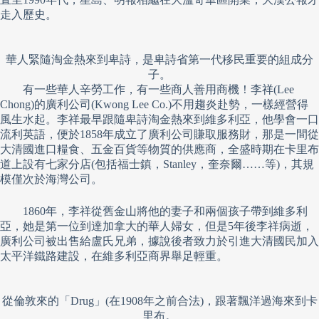
走入歷史。
華人緊隨淘金熱來到卑詩，是卑詩省第一代移民重要的組成分
子。
有一些華人辛勞工作，有一些商人善用商機！李祥(Lee
Chong)的廣利公司(Kwong Lee Co.)不用趨炎赴勢，一樣經營得
風生水起。李祥最早跟隨卑詩淘金熱來到維多利亞，他學會一口
流利英語，便於1858年成立了廣利公司賺取服務財，那是一間從
大清國進口糧食、五金百貨等物質的供應商，全盛時期在卡里布
道上設有七家分店(包括福士鎮，Stanley，奎奈爾……等)，其規
模僅次於海灣公司。
1860年，李祥從舊金山將他的妻子和兩個孩子帶到維多利
亞，她是第一位到達加拿大的華人婦女，但是5年後李祥病逝，
廣利公司被出售給盧氏兄弟，據說後者致力於引進大清國民加入
太平洋鐵路建設，在維多利亞商界舉足輕重。
從倫敦來的「Drug」(在1908年之前合法)，跟著飄洋過海來到卡
里布。