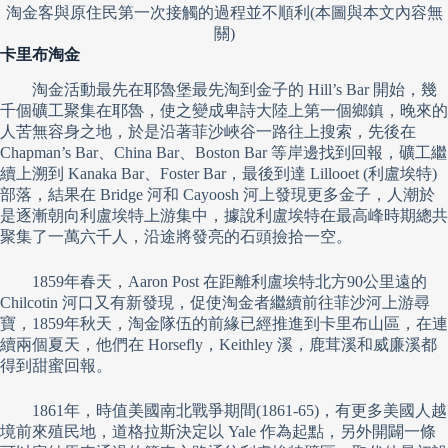
淘金客與原住民第一次接觸的過程並不順利(本圖與本文內容無
關)
卡里布淘金
淘金活動最先在耶魯堡最先淘到金子的 Hill’s Bar 開始，幾
千個礦工聚集在耶魯，使之變成卑詩大陸上第一個鄉鎮，晚來的
人苦無容身之地，於是沿著菲沙峽谷一路往上搜索，先後在
Chapman’s Bar、China Bar、Boston Bar 等岸邊找到回報，礦工繼
續上溯到 Kanaka Bar、Foster Bar，最後到達 Lillooet (利盧埃特)
部落，結果在 Bridge 河和 Cayoosh 河上發現更多金子，人潮於
是逐漸朝向利盧埃特上游集中，據說利盧埃特在最高峰時期總共
聚集了一萬六千人，沿途將發亮的石頭撿拾一空。
1859年春天，Aaron Post 在距離利盧埃特北方90公里遠的
Chilcotin 河口又有新發現，促使淘金者繼續前往菲沙河上游尋
寶，1859年秋天，淘金隊伍的前緣已經推進到卡里布山區，在連
續兩個夏天，他們在 Horsefly，Keithley 溪，鹿茸溪和威廉溪都
得到甜蜜回報。
1861年，時值美國南北戰爭期間(1861-65)，有更多美國人越
境前來殖民地，道格拉斯決定以 Yale 作為起點，另外開闢一條