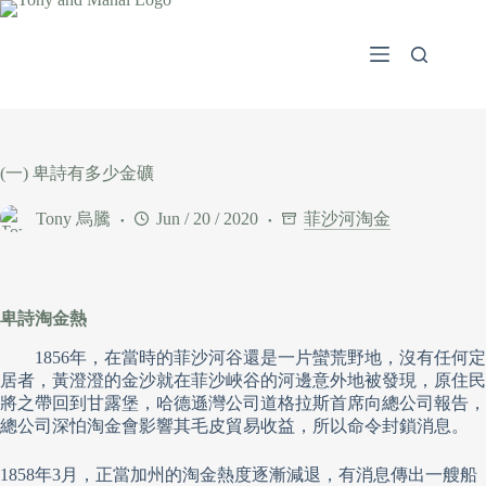
Skip
to
content
(一) 卑詩有多少金礦
Tony 烏騰
Jun / 20 / 2020
菲沙河淘金
卑詩淘金熱
1856年，在當時的菲沙河谷還是一片蠻荒野地，沒有任何定
居者，黃澄澄的金沙就在菲沙峽谷的河邊意外地被發現，原住民
將之帶回到甘露堡，哈德遜灣公司道格拉斯首席向總公司報告，
總公司深怕淘金會影響其毛皮貿易收益，所以命令封鎖消息。
1858年3月，正當加州的淘金熱度逐漸減退，有消息傳出一艘船