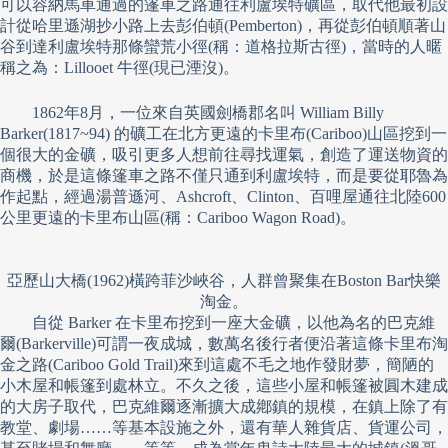
可以容納馬車通過的篷車之路通往利盧埃特礦區，取代他最初設
計從哈里遜湖抄小路上去彭伯頓(Pemberton)，再從彭伯頓順著山
谷到達利盧埃特那條蠻荒小徑(稱：道格拉斯古徑)，當時的人暱
稱之為：Lillooet 牛徑(現已湮沒)。
1862年8月，一位來自英國劍橋郡名叫 William Billy
Barker(1817~94) 的礦工在北方更遠的卡里布(Cariboo)山區挖到一
個很大的金礦，吸引更多人想前往尋找運氣，創造了運送物資的
商機，於是這條篷車之路不僅只通到利盧埃特，而是要從耶魯為
作起點，經過湯普遜河、Ashcroft、Clinton、百哩屋通往北陸600
公里更遠的卡里布山區(稱：Cariboo Wagon Road)。
亞歷山大橋(1962)橫跨菲沙峽谷，人群曾聚集在Boston Bar快樂
淘金。
自從 Barker 在卡里布挖到一座大金礦，以他為名的巴克維
爾(Barkerville)可謂一夜成城，數萬名後行者便沿著這條卡里布淘
金之路(Cariboo Gold Trail)來到這處不毛之地作發財夢，簡陋的
小木屋和帳篷到處林立。不久之後，這些小屋和帳篷被圓木建成
的大房子取代，巴克維爾逐漸擴大成鄕鎮的規模，在鎮上除了有
教堂、劇場……等基本設施之外，還有華人雜貨店、貨運公司，