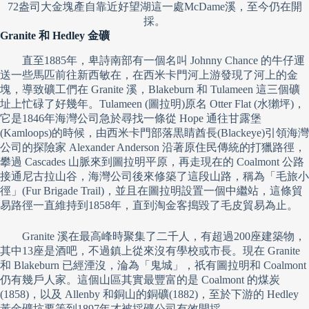
72盎司大金塊產自靠近好望湖這一處McDame溪，至今仍在開
採。
Granite 和 Hedley 金礦
直至1885年，卑詩南部有一個名叫 Johnny Chance 的牛仔運
送一些馬匹前往新西敏在，在西米卡門河上游發現了河上的金
塊，導致礦工們在 Granite 溪，Blakeburn 和 Tulameen 這三個礦
址上忙碌了好幾年。Tulameen (圖拉明)原名 Otter Flat (水獺坪)，
它是1846年海灣公司急於尋找一條從 Hope 通往甘露堡
(Kamloops)的時候，由西米卡門部落黒睛酋長(Blackeye)引領海灣
公司的探險家 Alexander Anderson 沿著原住民傳統的打獵路徑，
攀過 Cascades 山脈來到圖拉明平原，再走現在的 Coalmont 公路
接通尼古拉山谷，海灣公司後來修築了這段山路，稱為「毛旅小
徑」(Fur Brigade Trail)，並且在圖拉明設置一個中繼站，這條貿
易路徑一直維持到1858年，直到淘金客搗毀了毛皮貿易為止。
Granite 溪在最高峰時聚集了二千人，有超過200座建築物，
其中13座是酒吧，不過鎮上從來沒有學校或市長。現在 Granite
和 Blakeburn 已經湮沒，淪為「鬼城」，祇有圖拉明和 Coalmont
仍有幾戶人家。這個山區其實最豐富的是 Coalmont 的煤炭
(1858)，以及 Allenby 和銅山的銅礦(1882)，至於下游的 Hedley
黃金礦坑要等到1897年才被採礦公司有效開採。