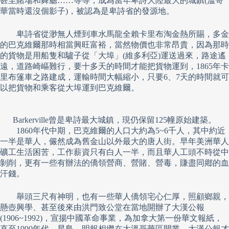
甚至賭場和舞廳……等等，成為當年卑詩大陸最大的城鎮(溫哥
華當時還沒個影子)，被認為是卑詩省的發源地。
卑詩省從渺無人煙到車水馬龍全賴卡里布淘金熱所賜，多金
的巴克維爾那時相當興旺富裕，當然物價也非常昂貴，因為那時
的貨物是用船隻和驢子從「大埠」(維多利亞)運送過來，路途遙
遠，道路崎嶇難行，要十多天的時間才能把貨物運到，1865年卡
里布篷車之路建成，運輸時間大幅縮小，只要6、7天的時間就可
以把貨物和乘客從大埠運到巴克維爾。
Barkerville曾是卑詩最大城鎮，現仍保留125幢原始建築。
1860年代中期，巴克維爾的人口大約為5~6千人，其中約近
一半是華人，儼然成為舊金山以外最大的唐人街。早年美洲華人
礦工生活困苦，工作薪資只有白人一半，而且華人工頭不時從中
剝削，更有一些有辦法的僑領營商、營賭、營毒，賺盡同鄕的血
汗錢。
舉頭三尺有神明，也有一些華人僑領宅心仁厚，照顧鄉親，
懸壺興學、甚至後來由洪門致公堂在當地開辦了大漢公報
(1906~1992)，宣揚中國革命事業，為加拿大第一份華文報紙，
直至1990年代，星島、明報相繼在大溫哥華區開業，大漢公報才