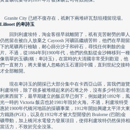
Granite City 已經不復存在，祇剩下兩堆碎瓦頹垣殘留現場。
Lillooet 的卑詩玉
回到利盧埃特，淘金客很早就離開了，祇有克苦耐勞的華人
仍然留在被白人放棄之 Cayoosh 河礦區繼續苦幹，他們在早期留
下的尾礦再行檢驗，耐心篩分沙子和碎石，尋找任何剩餘的金
片。不過，從1884年到1900年代，他們的焦點從金沙轉移到一種
像翡翠的玉礦(稱：卑詩玉)，在當時的大清國非常受到歡迎，他
們一直努力，將大量被人忽略的玉石運回中國，直到世紀交接時
才全部離開。
現在卑詩玉的開採已大部分集中在卡西亞山區，當我們遊覽
利盧埃特，除了很多被堆積起來的石堆之外，沒有多少特別古老
的東西留下，最早期建立的飯店早已倒下，例如建於1892年，風
光一時的 Victoria 飯店也於1981年毀於火海。不過，利盧埃特受
惠於1900年代橋河地區的採礦事業，1912年開始興建太平洋大東
方鐵路(PGE)，以及在1932年才被大型開發的 Bralorne (巴朗)金
礦帶動，加上橋河水電發力發展項目，使得利盧埃特仍然保持相
當活力，不致於完全沒落。