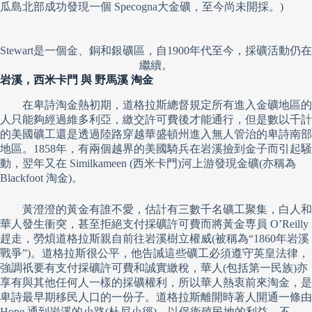
瓜島北部成功發現一個 Specogna大金礦，至今尚未開採。)
Stewart是一個金、銅和銀礦區，自1900年代至今，採礦活動仍在
繼續。
岩溪，西米卡門 與 野馬溪 淘金
在卑詩淘金熱初期，道格拉斯總督規定所有進入金礦地區的
人只能夠經過維多利亞，繳交許可費後才能通行，但是數以千計
的美國礦工還是透過陸路穿越華盛頓州進入無人管治的卑詩南部
地區。1858年，有兩個越界的美國騎兵在岩溪撿到金子而引起騒
動，翌年又在 Similkameen (西米卡門)河上游發現金礦(亦稱為
Blackfoot 淘金)。
黃澄澄的黃金有誰不愛，估計有三數千名礦工聚集，白人和
華人發生衝突，甚至拒絕支付採礦許可費而將黃金専員 O’Reilly
趕走，勞煩道格拉斯親自前往岩溪樹立權威(被稱為“1860年岩溪
戰爭”)。道格拉斯很公平，他告誡這些礦工必須遵守英皇法律，
強調祇要有支付採礦許可費和誠實繳稅，華人(包括第一民族)亦
享有與其他任何人一樣的採礦權利，所以華人熱衷前來淘金，是
卑詩最早期移民人口的一份子。道格拉斯離開時著人開通一條由
Hope 通到岩溪的小路(杜尼小徑)，以保衞殖民地的利益。不