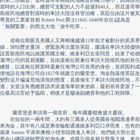
的第二任總督。這時溫哥華島殖民地總督的權力很小，因為按照
當時的人口比例，總督可支配的人力不超過到40人，而且溫哥華
島殖民地總督對當時的卑詩大陸沒有管治權，英廷任由這片被其
尊貴的工業家首相 Robert Peel 爵士(1841-1846年在任)認為是
「無關緊要」的西北大地「放牛吃草」。
道格拉斯眼見美國人又再蜂擁越過12年前才被劃分的英美界
線，深怕歷史重演，便緊急再次稟告英廷，建議在卑詩大陸儘快
設置新殖民地以維護英國主權。維多利亞女皇同意，結束了哈德
遜灣公司的貿易攏斷，並由道格拉斯兼任卑詩大陸殖民地的首任
總督，以道格拉斯當時還兼任海灣公司首席的身份，首府因利成
便地設在海灣公司自1827年就建立的蘭里堡。淘金熱逼使英廷改
變對這片偏遠荒地漠視的態度，直接催生了卑詩大陸殖民地，不
過，女皇沒有應總督請求派遺海軍前來坐鎮，最初祇有委派了一
位最高法官給予協助，稍後才是穆迪副總督和他的工程師隊。
蘭里堡是卑詩第一個首府，每年國慶都會盛大慶祝。
在短短的一兩年間，大約有三萬多人從美國各地闖過邊界前
來淘金，其中有八成是乘坐輪船通過維多利亞口岸而來，也有的
循著 Sumas 平原和奧根小徑等陸路進入卑詩。他們絕大部分是
舊金山礦區經驗豐富的淘金者，也吸引很多鴉片戰爭之後，來自