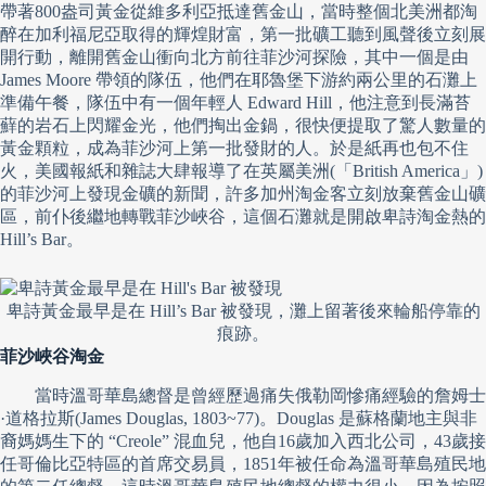
帶著800盎司黃金從維多利亞抵達舊金山，當時整個北美洲都淘
醉在加利福尼亞取得的輝煌財富，第一批礦工聽到風聲後立刻展
開行動，離開舊金山衝向北方前往菲沙河探險，其中一個是由
James Moore 帶領的隊伍，他們在耶魯堡下游約兩公里的石灘上
準備午餐，隊伍中有一個年輕人 Edward Hill，他注意到長滿苔
蘚的岩石上閃耀金光，他們掏出金鍋，很快便提取了驚人數量的
黃金顆粒，成為菲沙河上第一批發財的人。於是紙再也包不住
火，美國報紙和雜誌大肆報導了在英屬美洲(「British America」)
的菲沙河上發現金礦的新聞，許多加州淘金客立刻放棄舊金山礦
區，前仆後繼地轉戰菲沙峽谷，這個石灘就是開啟卑詩淘金熱的
Hill’s Bar。
卑詩黃金最早是在 Hill’s Bar 被發現，灘上留著後來輪船停靠的
痕跡。
菲沙峽谷淘金
當時溫哥華島總督是曾經歷過痛失俄勒岡慘痛經驗的詹姆士
·道格拉斯(James Douglas, 1803~77)。Douglas 是蘇格蘭地主與非
裔媽媽生下的 “Creole” 混血兒，他自16歲加入西北公司，43歲接
任哥倫比亞特區的首席交易員，1851年被任命為溫哥華島殖民地