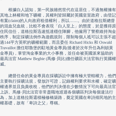
根據白人認知，第一民族雖然世代在這居住，不過無權擁有
其地上林權和地下礦權，其權利皆歸屬於英國皇室政府，由登記
有案(claim)的人向政府租借權利，所以……。由於道格拉斯總督
的混血兒血統，比較不會表現「白人至上」的態度，於是獲得原
住民信任，道格拉斯迅速抵達穩住陣腳，他僱用了警察維持淘金
秩序，制定採礦法例作為遊戲規則，限制每個人祗可以主張不超
過144平方英呎的礦權範圍，而且委任 Richard Hicks 和 Oswald
Travaillot 擔任耶魯堡的駐地黃金專員(後者於次年升任為利頓黃
金專員)，掌管淘金事業的大小事務，並任命被英國派來協助的
最高法官 Matthew Begbie (馬修·貝比)擔任礦區大法官執行英國權
威。
總督任命的黃金專員在採礦訴訟中擁有極大管轄權力，他們
主要執行採礦法規，發放許可證，記錄權利要求和水權，確定礦
權邊界並且負責收稅，他們的判决僅在少數情況下可向最高法官
上訴。馬修·貝比法官非常盡職地巡迴各個礦區判決每個違法行
為，加上道格拉斯還積極修橋築路，奠定英國在卑詩殖民地的主
權基礎，故有「卑詩之父」尊稱。