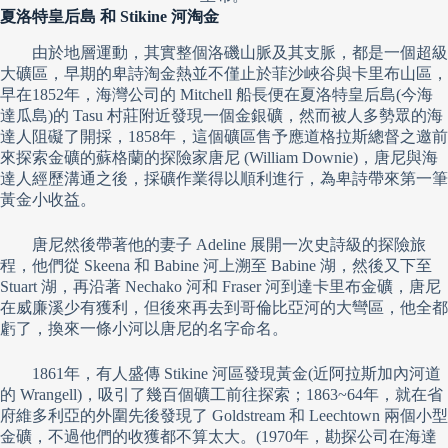
夏洛特皇后島 和 Stikine 河淘金
由於地層運動，其實整個洛磯山脈及其支脈，都是一個超級
大礦區，早期的卑詩淘金熱並不僅止於菲沙峽谷與卡里布山區，
早在1852年，海灣公司的 Mitchell 船長便在夏洛特皇后島(今海
達瓜島)的 Tasu 村莊附近發現一個金銀礦，然而被人多勢眾的海
達人阻礙了開採，1858年，這個礦區售予應道格拉斯總督之邀前
來探索金礦的蘇格蘭的探險家唐尼 (William Downie)，唐尼與海
達人經歷溝通之後，採礦作業得以順利進行，為卑詩帶來第一筆
黃金小收益。
唐尼然後帶著他的妻子 Adeline 展開一次史詩級的探險旅
程，他們從 Skeena 和 Babine 河上溯至 Babine 湖，然後又下至
Stuart 湖，再沿著 Nechako 河和 Fraser 河到達卡里布金礦，唐尼
在威廉溪少有獲利，但後來再去到哥倫比亞河的大彎區，他全都
虧了，換來一條小河以唐尼的名字命名。
1861年，有人盛傳 Stikine 河區發現黃金(近阿拉斯加內河道
的 Wrangell)，吸引了幾百個礦工前往探索；1863~64年，就在省
府維多利亞的外圍先後發現了 Goldstream 和 Leechtown 兩個小型
金礦，不過他們的收獲都不算太大。(1970年，勘探公司在海達