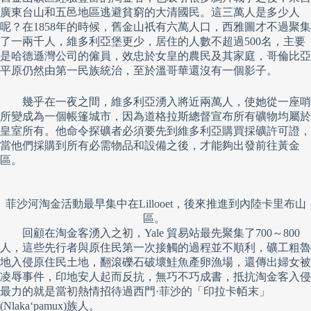
廣東台山和五邑地區逃避貧窮的大清國民。這三萬人是多少人
呢？在1858年的時候，舊金山祇有六萬人口，西雅圖才不過聚集
了一兩千人，維多利亞堡更少，居住的人數不超過500名，主要
是哈德遜灣公司的僱員，效忠於女皇的農民及其家庭，哥倫比亞
平原仍然由第一民族統治，至於溫哥華還沒有一個影子。
幾乎在一夜之間，維多利亞湧入將近兩萬人，使她從一座哨
所變成為一個帳篷城市，因為道格拉斯總督宣布所有礦物均屬於
皇室所有。他命令探礦者必須要先到維多利亞購買採礦許可證，
當他們採購到所有必需物品和設備之後，才能夠出發前往黃金
區。
菲沙河淘金活動最早集中在Lillooet，後來推進到內陸卡里布山
區。
回顧在淘金客湧入之初，Yale 貿易站最先聚集了700～800
人，這些先行者與原住民第一次接觸的過程並不順利，礦工粗魯
地入侵原住民土地，翻滾礫石破壞鮭魚產卵漁場，還傳出婦女被
凌辱事件，印地安人起而反抗，無巧不巧成書，抵抗淘金客入侵
最力的就是當初熱情招待過西門·菲沙的「印拉卡帞末」
(Nlaka‘pamux)族人。