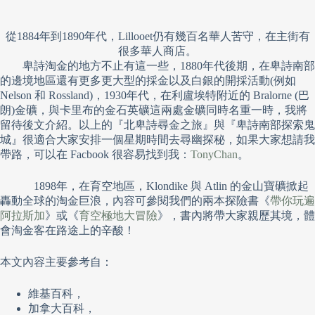
從1884年到1890年代，Lillooet仍有幾百名華人苦守，在主街有
很多華人商店。
卑詩淘金的地方不止有這一些，1880年代後期，在卑詩南部
的邊境地區還有更多更大型的採金以及白銀的開採活動(例如
Nelson 和 Rossland)，1930年代，在利盧埃特附近的 Bralorne (巴
朗)金礦，與卡里布的金石英礦這兩處金礦同時名重一時，我將
留待後文介紹。以上的『北卑詩尋金之旅』與『卑詩南部探索鬼
城』很適合大家安排一個星期時間去尋幽探秘，如果大家想請我
帶路，可以在 Facbook 很容易找到我：
TonyChan
。
1898年，在育空地區，Klondike 與 Atlin 的金山寶礦掀起
轟動全球的淘金巨浪，內容可參閱我們的兩本探險書《
帶你玩遍
阿拉斯加
》或《
育空極地大冒險
》，書內將帶大家親歷其境，體
會淘金客在路途上的辛酸！
本文內容主要參考自：
維基百科，
加拿大百科，